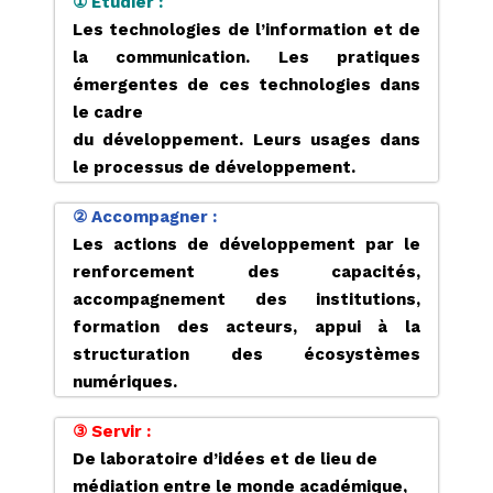
① Étudier :
Les technologies de l’information et de
Offre Une Machine à Sous
la communication.
Les pratiques
Jouez Ã Top Cat en ligne pour revoir les aventures du chat
émergentes de ces technologies dans
de dessin animÃ© prÃ©fÃ©rÃ© de tout le monde.
le cadre
En cliquant sur spin, le tour commencera.
du développement. Leurs usages dans
Vous pourrez Ã©galement profiter de la collecte de votre
le processus de
développement.
argent bonus huit fois diffÃ©rentes et les exigences de jeu
ne seront pas aussi Ã©crasantes Ã remplir que les deux
② Accompagner :
autres bonus.
Les actions de développement par le
renforcement des
capacités,
Meilleure fente pharaohs
accompagnement des institutions,
way
formation des
acteurs, appui à la
structuration des écosystèmes
numériques.
Blackjack Sans Argent
Habituellement, aucun bonus de dÃ©pÃ´t n'est donnÃ©
③ Servir :
dans les tours gratuits, par exemple 25 tours gratuits en
De laboratoire d’idées et de lieu de
enregistrant simplement votre compte, des fslots bitcoin
médiation entre le monde
académique,