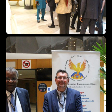
467 Davidson ave
Los Angeles CA 95716
Get directions