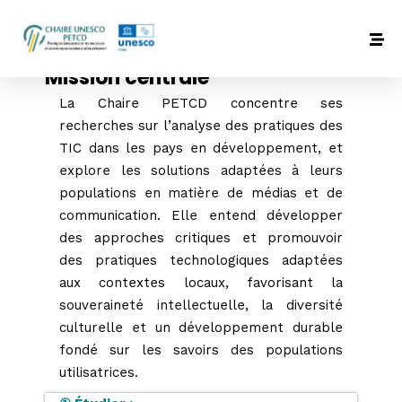
Analyse tournoi poker
: Nous passons en revue certains des points les plus
Mission centrale
difficiles auxquels il se heurte et apprenons qu'il n'a pas
La Chaire PETCD concentre ses
peur d'appuyer sur la gÃ¢chette dans ces pots qui trieront
recherches sur l’analyse des pratiques des
les hommes des garÃ§ons dans une partie de Hold'em.
TIC dans les pays en développement, et
- En quelques frappes simples, votre transfert d'argent
explore les solutions adaptées à leurs
sans risque est terminÃ©.
populations en matière de médias et de
Machines à Sous Roulette Gratuits
: Vous pouvez Ã©viter que
communication. Elle entend développer
cela n'arrive au compte en vous enregistrant
des approches critiques et promouvoir
frÃ©quemment ou en utilisant des services qui automatisent
des pratiques technologiques adaptées
cela pour vous.
aux contextes locaux, favorisant la
Jeux casinos machines Ã
souveraineté intellectuelle, la diversité
culturelle et un développement durable
sous gratuits sans
fondé sur les savoirs des populations
utilisatrices.
telechargement